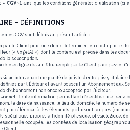
es «
CGV
»), ainsi que les conditions générales d’utilisation (ci-
IRE – DÉFINITIONS
sentes CGV sont définis au présent article :
on par le Client pour une durée déterminée, en contrepartie du
iteur (« VogelAI »), dont le contenu est précisé dans les doc
 la souscription.
ponible en ligne devant être rempli par le Client pour passer 
sique intervenant en qualité de juriste d’entreprise, titulair
 définies par l’Éditeur et ayant souscrit un Abonnement aux Se
de d’Abonnement non encore acceptée par l’Éditeur.
rsonnel
: toute information permettant d’identifier une person
nom, la date de naissance, le lieu du domicile, le numéro de sécu
nt par référence à des éléments qui lui sont propres (un nu
ts spécifiques propres à l’identité physique, physiologique, gé
ofessionnelle occupée, les données de localisation géographique
le Client.