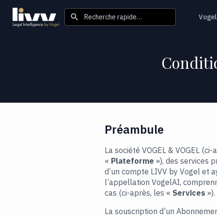
Recherche rapide…
Vogel
Conditi
Préambule
La société VOGEL & VOGEL (ci-a
«
Plateforme
»), des services p
d’un compte LIVV by Vogel et ay
l’appellation VogelAI, comprenn
cas (ci-après, les «
Services
»).
La souscription d’un Abonnement