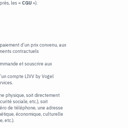
après, les «
CGU
»).
 paiement d’un prix convenu, aux
uments contractuels
Commande et souscrire aux
e d’un compte LIVV by Vogel
rvices.
ne physique, soit directement
rité sociale, etc.), soit
méro de téléphone, une adresse
nétique, économique, culturelle
, etc.).