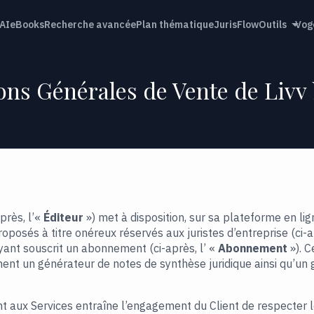
AI
eBooks
Recherche avancée
Plan thématique
JurisFlow
Outils
Vog
ons Générales de Vente de Livv 
près, l’«
Éditeur
») met à disposition, sur sa plateforme en lig
roposés à titre onéreux réservés aux juristes d’entreprise (ci-a
ant souscrit un abonnement (ci-après, l’ «
Abonnement
»). C
ent un générateur de notes de synthèse juridique ainsi qu’un 
 aux Services entraîne l’engagement du Client de respecter l