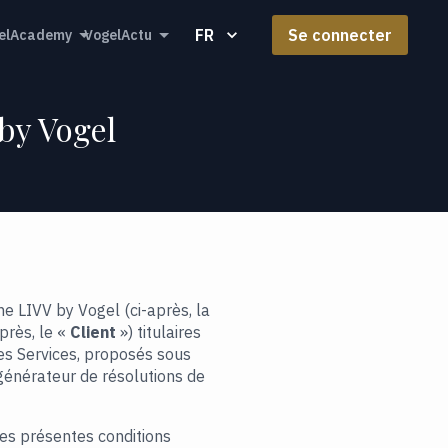
FR
Se connecter
elAcademy
VogelActu
by Vogel
ne LIVV by Vogel (ci-après, la
près, le «
Client
») titulaires
es Services, proposés sous
générateur de résolutions de
es présentes conditions