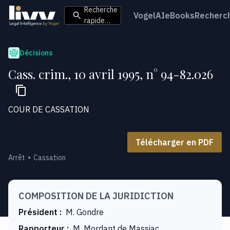
Recherche
VogelAI
eBooks
Recherc
rapide…
Décisions
Cass. crim., 10 avril 1995, n° 94-82.026
COUR DE CASSATION
Télécharger en PDF
Arrêt
Cassation
COMPOSITION DE LA JURIDICTION
Président
:
M. Gondre
Rapporteur
:
M. Mordant de Massiac