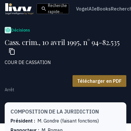
Recherche
VogelAI
eBooks
Recherc
rapide…
Décisions
Cass. crim., 10 avril 1995, n° 94-82.535
COUR DE CASSATION
Télécharger en PDF
Arrêt
COMPOSITION DE LA JURIDICTION
Président
:
M. Gondre (faisant fonctions)
Rapporteur
:
M. Roman