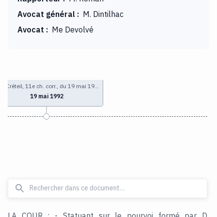
Avocat général
:
M. Dintilhac
Avocat
:
Me Devolvé
I Créteil, 11e ch. corr., du 19 mai 19…
19 mai 1992
LA COUR : - Statuant sur le pourvoi formé par D