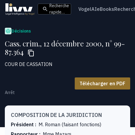
Recherche
VogelAI
eBooks
Recherc
rapide…
Décisions
Cass. crim., 12 décembre 2000, n° 99-
87.364
COUR DE CASSATION
Télécharger en PDF
Arrêt
COMPOSITION DE LA JURIDICTION
Président
:
M. Roman (faisant fonctions)
Rapporteur
:
Mme Mazars