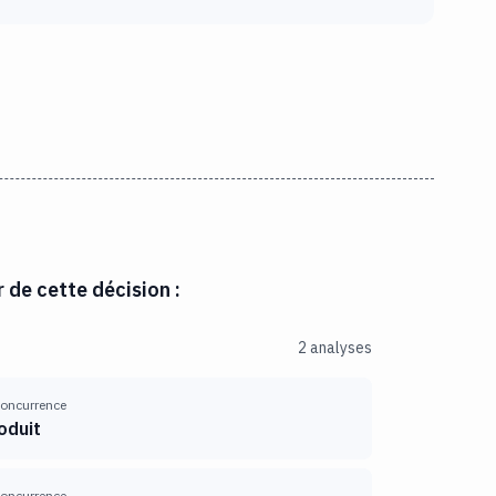
r de cette décision :
2 analyses
 concurrence
oduit
 concurrence