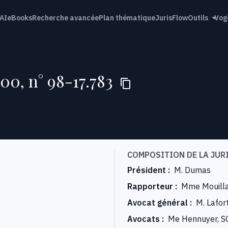
AI
eBooks
Recherche avancée
Plan thématique
JurisFlow
Outils
Vog
00, n° 98-17.783
COMPOSITION DE LA JUR
Président
:
M. Dumas
Rapporteur
:
Mme Mouill
Avocat général
:
M. Lafor
Avocats
:
Me Hennuyer, S