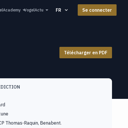
FR
Se connecter
elAcademy
VogelActu
Télécharger en PDF
IDICTION
ard
tune
CP Thomas-Raquin, Benabent.