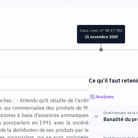
Cass. com. n° 98-17.783
21 novembre 2000
Ce qu’il faut reteni
Analyses
hes : - Attendu qu'il résulte de l'arrêt
e, qui commercialise des produits de M.
Droit français de la
iratoires à base d'essences aromatiques
Banalité du pr
 pourparlers en 1991 avec la société
e la distribution de ses produits par le
es pourparlers, qui se sont prolongés
Droit français de la