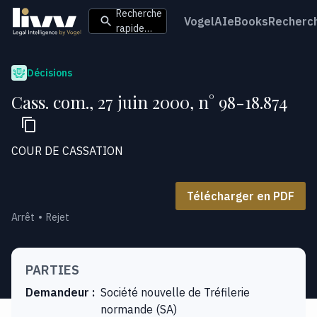
Recherche
VogelAI
eBooks
Recherc
rapide…
Décisions
Cass. com., 27 juin 2000, n° 98-18.874
COUR DE CASSATION
Télécharger en PDF
Arrêt
Rejet
PARTIES
Demandeur
:
Société nouvelle de Tréfilerie
normande (SA)