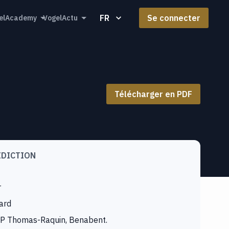
FR
Se connecter
elAcademy
VogelActu
Télécharger en PDF
IDICTION
r
lard
CP Thomas-Raquin, Benabent.