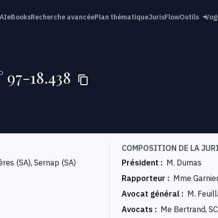
AI
eBooks
Recherche avancée
Plan thématique
JurisFlow
Outils
Vog
° 97-18.438
COMPOSITION DE LA JUR
res (SA), Sernap (SA)
Président
:
M. Dumas
Rapporteur
:
Mme Garnie
Avocat général
:
M. Feuil
Avocats
:
Me Bertrand, S