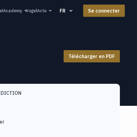
FR
Se connecter
elAcademy
VogelActu
Télécharger en PDF
IDICTION
er