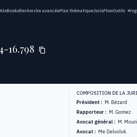
AI
eBooks
Recherche avancée
Plan thématique
JurisFlow
Outils
Vog
94-16.798
COMPOSITION DE LA JUR
Président
:
M. Bézard
Rapporteur
:
M. Gomez
Avocat général
:
M. Mouri
Avocat
:
Me Delvolvé.