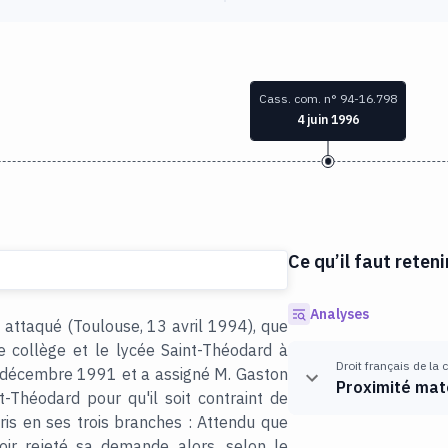
Cass. com. n° 94-16.798
4 juin 1996
Ce qu’il faut reteni
Analyses
t attaqué (Toulouse, 13 avril 1994), que
le collège et le lycée Saint-Théodard à
Droit français de la
 décembre 1991 et a assigné M. Gaston
Proximité mat
Théodard pour qu'il soit contraint de
ris en ses trois branches : Attendu que
avoir rejeté sa demande alors, selon le