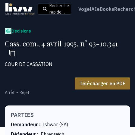
Recherche
VogelAI
eBooks
Recherc
rapide…
Décisions
Cass. com., 4 avril 1995, n° 93-10.341
COUR DE CASSATION
Télécharger en PDF
Arrêt
Rejet
PARTIES
Demandeur
:
Ishwar (SA)
Défendeur
:
Ehrenreich