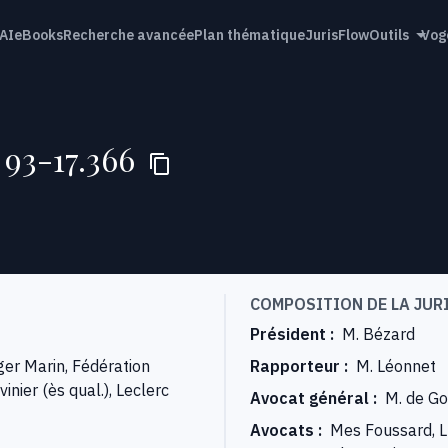
AI
eBooks
Recherche avancée
Plan thématique
JurisFlow
Outils
Vog
 93-17.366
COMPOSITION DE LA JUR
Président
:
M. Bézard
er Marin, Fédération
Rapporteur
:
M. Léonnet
ier (ès qual.), Leclerc
Avocat général
:
M. de Go
Avocats
:
Mes Foussard, L