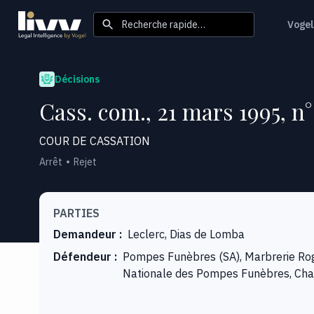
Recherche rapide…
Vogel
Décisions
Cass. com., 21 mars 1995, n°
COUR DE CASSATION
Arrêt
Rejet
PARTIES
Demandeur
:
Leclerc, Dias de Lomba
Défendeur
:
Pompes Funèbres (SA), Marbrerie Rog
Nationale des Pompes Funèbres, Chavin