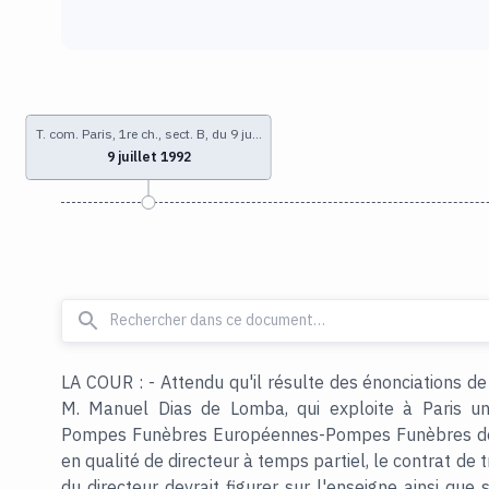
T. com. Paris, 1re ch., sect. B, du 9 ju…
9 juillet 1992
LA COUR : - Attendu qu'il résulte des énonciations de
M. Manuel Dias de Lomba, qui exploite à Paris u
Pompes Funèbres Européennes-Pompes Funèbres de B
en qualité de directeur à temps partiel, le contrat de 
du directeur devrait figurer sur l'enseigne ainsi que 