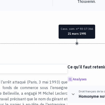
Thouvenin.
Cass. com. n° 93-17.366
21 mars 1995
Ce qu’il faut reteni
Analyses
 l'arrêt attaqué (Paris, 3 mai 1993) que
n fonds de commerce sous l'enseigne
Droit français de la
elleville, a engagé M Michel Leclerc
Homonyme not
travail précisant que le nom du gérant et
sur le papier à en-tête de l'entreprise ;