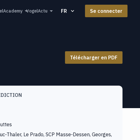
FR
Se connecter
elAcademy
VogelActu
Télécharger en PDF
IDICTION
uttes
uc-Thaler, Le Prado, SCP Masse-Dessen, Georges,