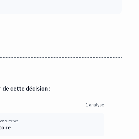
r de cette décision :
1 analyse
 concurrence
oire