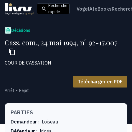
Recherche
VogelAI
eBooks
Recherc
rapide…
Décisions
Cass. com., 24 mai 1994, n° 92-17.007
COUR DE CASSATION
Télécharger en PDF
Arrêt
Rejet
PARTIES
Demandeur
:
Loiseau
Défendeur
:
Moris