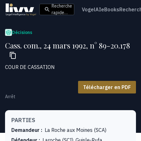
Recherche
VogelAI
eBooks
Recherc
rapide…
Décisions
Cass. com., 24 mars 1992, n° 89-20.178
COUR DE CASSATION
Télécharger en PDF
Arrêt
PARTIES
Demandeur
:
La Roche aux Moines (SCA)
Défendeur
:
Laroche (SCI), Guisle-Rufa,