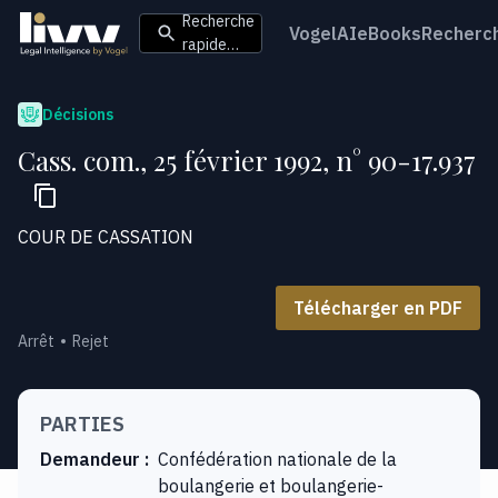
Recherche
VogelAI
eBooks
Recherc
rapide…
Décisions
Cass. com., 25 février 1992, n° 90-17.937
COUR DE CASSATION
Télécharger en PDF
Arrêt
Rejet
PARTIES
Demandeur
:
Confédération nationale de la
boulangerie et boulangerie-