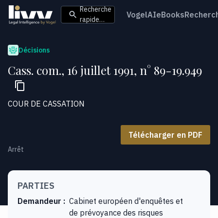
Recherche
VogelAI
eBooks
Recherc
rapide…
Décisions
Cass. com., 16 juillet 1991, n° 89-19.949
COUR DE CASSATION
Télécharger en PDF
Arrêt
PARTIES
Demandeur
:
Cabinet européen d'enquêtes et
de prévoyance des risques