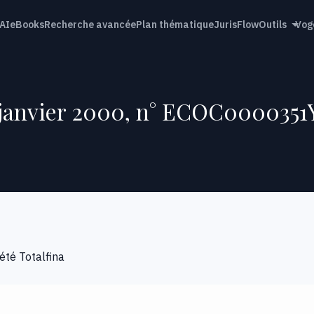
AI
eBooks
Recherche avancée
Plan thématique
JurisFlow
Outils
Vog
6 janvier 2000, n° ECOC0000351
été Totalfina