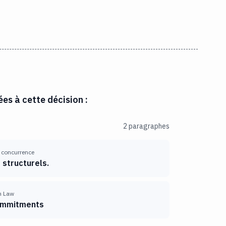
es à cette décision :
2 paragraphes
a concurrence
structurels.
n Law
commitments