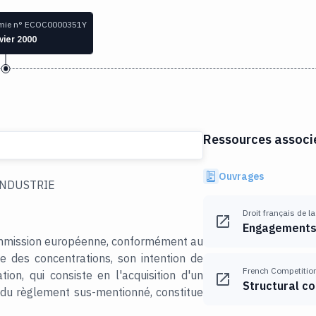
nomie n° ECOC0000351Y
vier 2000
Ressources associé
Ouvrages
INDUSTRIE
Droit français de l
Engagements 
 Commission européenne, conformément au
e des concentrations, son intention de
French Competitio
ion, qui consiste en l'acquisition d'un
Structural 
1 du règlement sus-mentionné, constitue