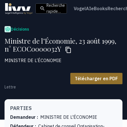
Recherche
VogelAI
eBooks
Recherc
rapide…
Décisions
Ministre de l’Économie, 23 août 1999,
n° ECOC0000032Y
MINISTRE DE L’ÉCONOMIE
Télécharger en PDF
Lettre
PARTIES
Demandeur
:
MINISTRE DE L'ÉCONOMIE
Défendeur
:
Cabinet de conseil Organisation-