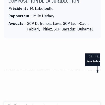
COMPOSITION DE LA JURIDICTION
Président
:
M. Labetoulle
Rapporteur
:
Mlle Hédary
Avocats
:
SCP Defrenois, Lévis, SCP Lyon-Caen,
Fabiani, Thiriez, SCP Baraduc, Duhamel
CE n° 21664
6 octobre 2