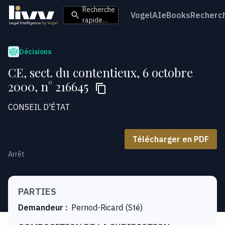
Recherche
VogelAI
eBooks
Recherc
rapide…
Décisions
CE, sect. du contentieux, 6 octobre
2000, n° 216645
CONSEIL D'ÉTAT
Télécharger en PDF
Arrêt
PARTIES
Demandeur
:
Pernod-Ricard (Sté)