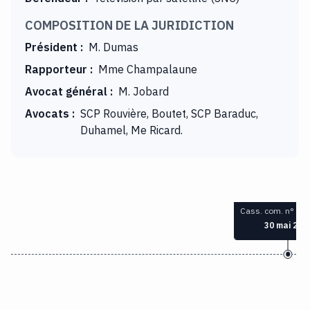
COMPOSITION DE LA JURIDICTION
Président
:
M. Dumas
Rapporteur
:
Mme Champalaune
Avocat général
:
M. Jobard
Avocats
:
SCP Rouvière, Boutet, SCP Baraduc,
Duhamel, Me Ricard.
Cass. com. n° 99
30 mai 200