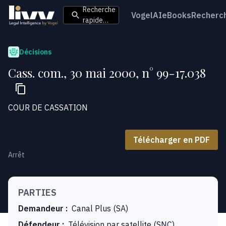
Recherche
VogelAI
eBooks
Recherc
rapide…
Décisions
Cass. com., 30 mai 2000, n° 99-17.038
COUR DE CASSATION
Télécharger en PDF
Arrêt
PARTIES
Demandeur
:
Canal Plus (SA)
Défendeur
:
Télévision par satellite (SNC)