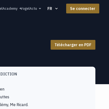
FR
Se connecter
elAcademy
VogelActu
Télécharger en PDF
IDICTION
en
uttes
lémy, Me Ricard.