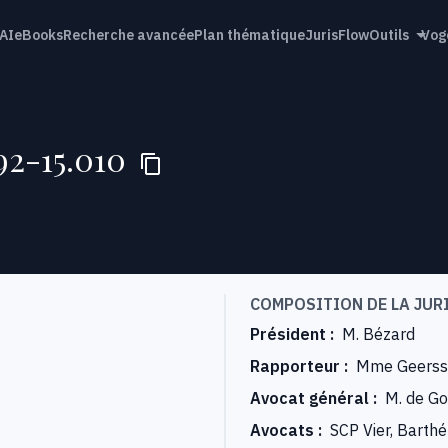
AI
eBooks
Recherche avancée
Plan thématique
JurisFlow
Outils
Vog
92-15.010
COMPOSITION DE LA JUR
Président
:
M. Bézard
Rapporteur
:
Mme Geerss
Avocat général
:
M. de Go
Avocats
:
SCP Vier, Barthé