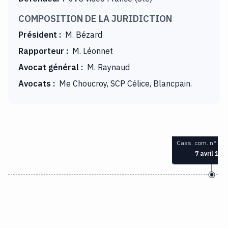
COMPOSITION DE LA JURIDICTION
Président
:
M. Bézard
Rapporteur
:
M. Léonnet
Avocat général
:
M. Raynaud
Avocats
:
Me Choucroy, SCP Célice, Blancpain.
Cass. com. n° 90
7 avril 199