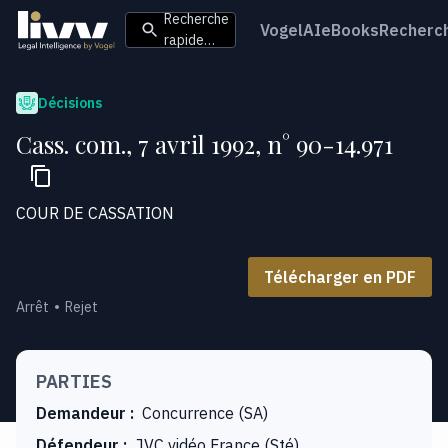
Recherche
VogelAI
eBooks
Recherc
rapide…
Décisions
Cass. com., 7 avril 1992, n° 90-14.971
COUR DE CASSATION
Télécharger en PDF
Arrêt
Rejet
PARTIES
Demandeur
:
Concurrence (SA)
Défendeur
:
JVC vidéo France (Sté)