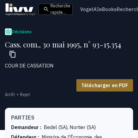
Recherche
VogelAI
eBooks
Recherc
rapide…
Décisions
Cass. com., 30 mai 1995, n° 93-15.354
COUR DE CASSATION
Télécharger en PDF
Arrêt
Rejet
PARTIES
Demandeur
:
Bedel (SA), Nortier (SA)
Défendeur
:
Ministre de l'Économie, des