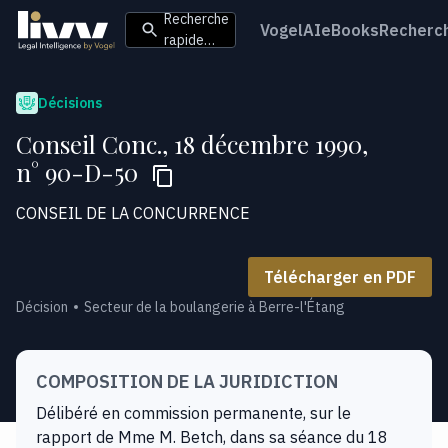
Recherche
VogelAI
eBooks
Recherc
rapide…
Décisions
Conseil Conc., 18 décembre 1990,
n° 90-D-50
CONSEIL DE LA CONCURRENCE
Télécharger en PDF
Décision
Secteur de la boulangerie à Berre-l'Étang
COMPOSITION DE LA JURIDICTION
Délibéré en commission permanente, sur le
rapport de Mme M. Betch, dans sa séance du 18