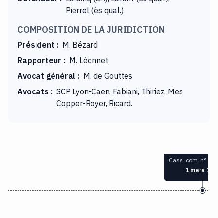
Pierrel (ès qual.)
COMPOSITION DE LA JURIDICTION
Président
:
M. Bézard
Rapporteur
:
M. Léonnet
Avocat général
:
M. de Gouttes
Avocats
:
SCP Lyon-Caen, Fabiani, Thiriez, Mes
Copper-Royer, Ricard.
Cass. com. n° 92
1 mars 199