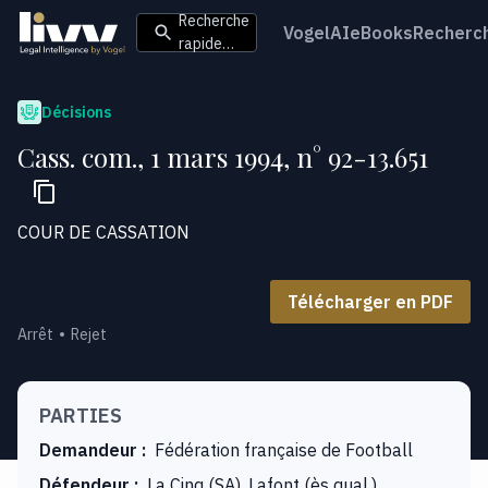
Recherche
VogelAI
eBooks
Recherc
rapide…
Décisions
Cass. com., 1 mars 1994, n° 92-13.651
COUR DE CASSATION
Télécharger en PDF
Arrêt
Rejet
PARTIES
Demandeur
:
Fédération française de Football
Défendeur
:
La Cinq (SA), Lafont (ès qual.),