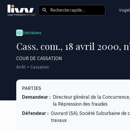
Recherche rapide…
Vogel
Décisions
Cass. com., 18 avril 2000, n
COUR DE CASSATION
Arrêt
Cassation
PARTIES
Demandeur
:
Directeur général de la Concurrence
la Répression des fraudes
Défendeur
:
Ouvrard (SA), Société Suburbaine de c
travaux