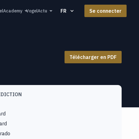
FR
Se connecter
elAcademy
VogelActu
Télécharger en PDF
IDICTION
ard
lard
Prado