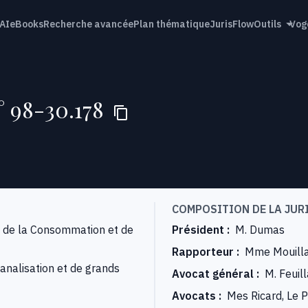
AI
eBooks
Recherche avancée
Plan thématique
JurisFlow
Outils
Vog
° 98-30.178
COMPOSITION DE LA JUR
, de la Consommation et de
Président
:
M. Dumas
Rapporteur
:
Mme Mouill
analisation et de grands
Avocat général
:
M. Feuil
Avocats
:
Mes Ricard, Le 