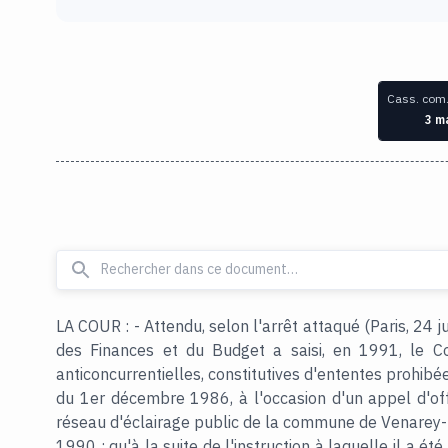
Cass. com.
3 m
LA COUR : - Attendu, selon l'arrêt attaqué (Paris, 24 j
des Finances et du Budget a saisi, en 1991, le Co
anticoncurrentielles, constitutives d'ententes prohibé
du 1er décembre 1986, à l'occasion d'un appel d'off
réseau d'éclairage public de la commune de Venarey-le
1990 ; qu'à la suite de l'instruction à laquelle il a é