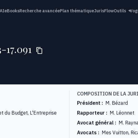
AI
eBooks
Recherche avancée
Plan thématique
JurisFlow
Outils
Vog
3-17.091
COMPOSITION DE LA JUR
Président
:
M. Bézard
et du Budget, L'Entreprise
Rapporteur
:
M. Léonnet
Avocat général
:
M. Rayn
Avocats
:
Mes Vuitton, Ric