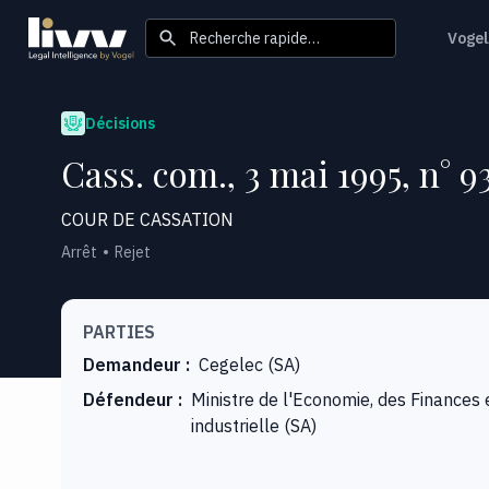
Recherche rapide…
Vogel
Décisions
Cass. com., 3 mai 1995, n° 9
COUR DE CASSATION
Arrêt
Rejet
PARTIES
Demandeur
:
Cegelec (SA)
Défendeur
:
Ministre de l'Economie, des Finances 
industrielle (SA)