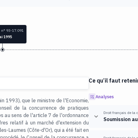
 n° 93-17.091
ai 1995
Ce qu’il faut reteni
Analyses
uin 1993), que le ministre de l'Economie,
nseil de la concurrence de pratiques
Droit français de la
es au sens de l'article 7 de l'ordonnance
Soumission aux
res relatif à un marché d'extension du
s-Laumes (Côte-d'Or), qui a été fait en
té procédé, le Conseil de la concurrence a
Droit français de la