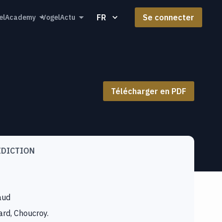
FR
Se connecter
elAcademy
VogelActu
Télécharger en PDF
IDICTION
aud
ard, Choucroy.