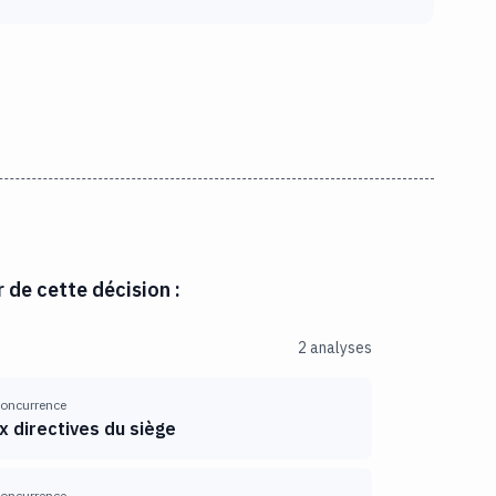
r de cette décision :
2 analyses
 concurrence
 directives du siège
 concurrence