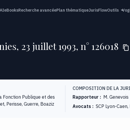
AI
eBooks
Recherche avancée
Plan thématique
JurisFlow
Outils
Vog
ies, 23 juillet 1993, n° 126018
COMPOSITION DE LA JUR
 Fonction Publique et des
Rapporteur
:
M. Genevois
et, Perisse, Guerre, Boaziz
Avocats
:
SCP Lyon-Caen, F