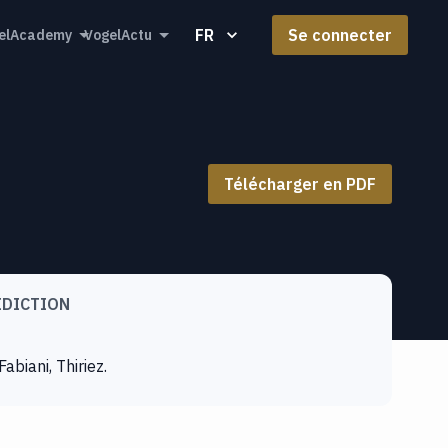
FR
Se connecter
elAcademy
VogelActu
Télécharger en PDF
IDICTION
abiani, Thiriez.