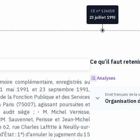
CE n° 126018
23 juillet 1993
Ce qu’il faut reteni
Analyses
oire complémentaire, enregistrés au
s 21 mai 1991 et 23 septembre 1991,
Droit français de la
de la Fonction Publique et des Services
Organisation d
à Paris (75007), agissant poursuites et
 audit siège ; - M. Michel Vernisse,
M. Sauvennet, Perisse et Jean-Michel
 62, rue Charles Laffitte à Neuilly-sur-
'État : 1°) d'annuler le jugement du 15