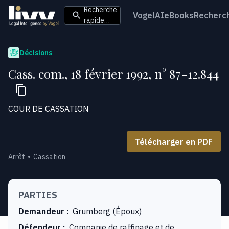
Recherche
VogelAI
eBooks
Recherc
rapide…
Décisions
Cass. com., 18 février 1992, n° 87-12.844
COUR DE CASSATION
Télécharger en PDF
Arrêt
Cassation
PARTIES
Demandeur
:
Grumberg (Époux)
Défendeur
:
Companie de raffinage et de