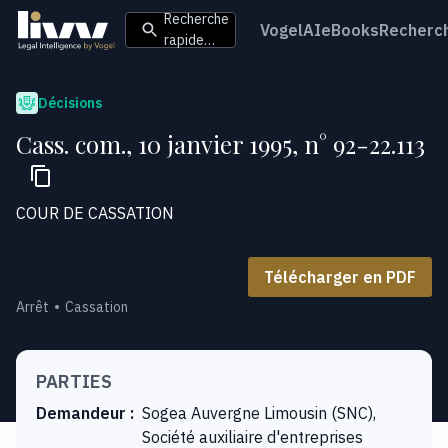
Recherche
VogelAI
eBooks
Recherc
rapide…
Décisions
Cass. com., 10 janvier 1995, n° 92-22.113
COUR DE CASSATION
Télécharger en PDF
Arrêt
Cassation
PARTIES
Demandeur
:
Sogea Auvergne Limousin (SNC),
Société auxiliaire d'entreprises