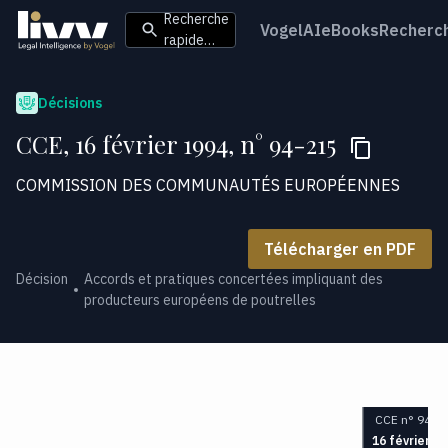
Recherche
VogelAI
eBooks
Recherc
rapide…
Décisions
CCE, 16 février 1994, n° 94-215
COMMISSION DES COMMUNAUTÉS EUROPÉENNES
Télécharger en PDF
Décision
Accords et pratiques concertées impliquant des
producteurs européens de poutrelles
CCE n° 94-2
16 février 1