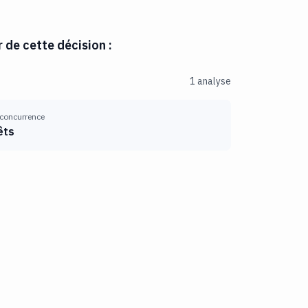
r de cette décision :
1 analyse
 concurrence
êts