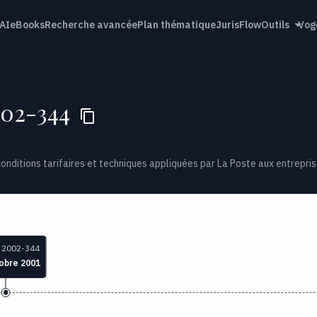
AI
eBooks
Recherche avancée
Plan thématique
JurisFlow
Outils
Vog
002-344
nditions tarifaires et techniques appliquées par La Poste aux entrepris
 2002-344
obre 2001