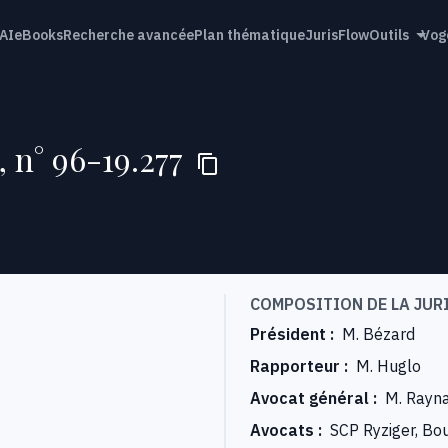
AI
eBooks
Recherche avancée
Plan thématique
JurisFlow
Outils
Vog
, n° 96-19.277
COMPOSITION DE LA JUR
Président
:
M. Bézard
Rapporteur
:
M. Huglo
Avocat général
:
M. Rayn
Avocats
:
SCP Ryziger, Bou