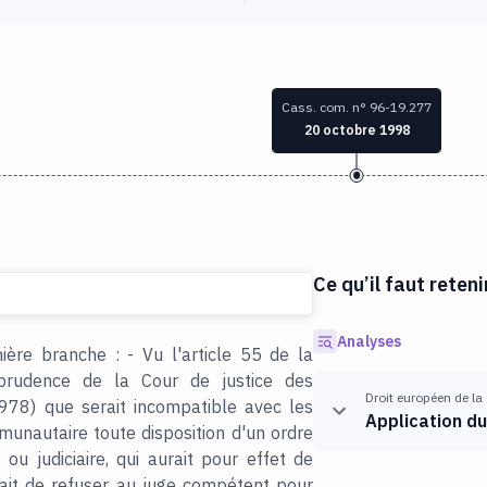
Cass. com. n° 96-19.277
20 octobre 1998
Ce qu’il faut reteni
Analyses
ère branche : - Vu l'article 55 de la
isprudence de la Cour de justice des
Droit européen de la
8) que serait incompatible avec les
Application du
unautaire toute disposition d'un ordre
 ou judiciaire, qui aurait pour effet de
 fait de refuser au juge compétent pour