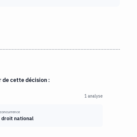
r de cette décision :
1 analyse
 concurrence
 droit national