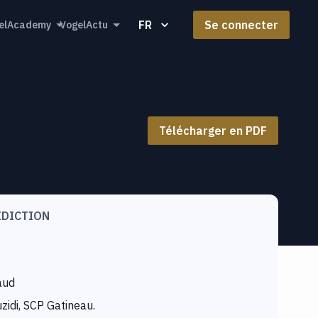
FR
Se connecter
elAcademy
VogelActu
Télécharger en PDF
IDICTION
aud
zidi, SCP Gatineau.