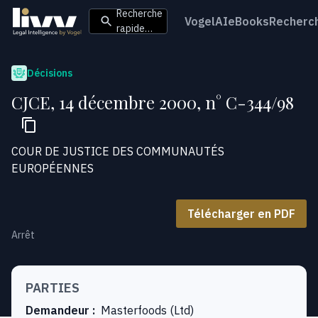
Recherche
VogelAI
eBooks
Recherc
rapide…
Décisions
CJCE, 14 décembre 2000, n° C-344/98
COUR DE JUSTICE DES COMMUNAUTÉS
EUROPÉENNES
Télécharger en PDF
Arrêt
PARTIES
Demandeur
:
Masterfoods (Ltd)