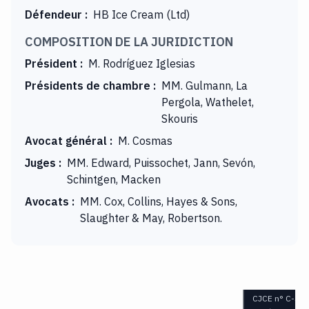
Défendeur
:
HB Ice Cream (Ltd)
COMPOSITION DE LA JURIDICTION
Président
:
M. Rodríguez Iglesias
Présidents de chambre
:
MM. Gulmann, La
Pergola, Wathelet,
Skouris
Avocat général
:
M. Cosmas
Juges
:
MM. Edward, Puissochet, Jann, Sevón,
Schintgen, Macken
Avocats
:
MM. Cox, Collins, Hayes & Sons,
Slaughter & May, Robertson.
CJCE n° C-344