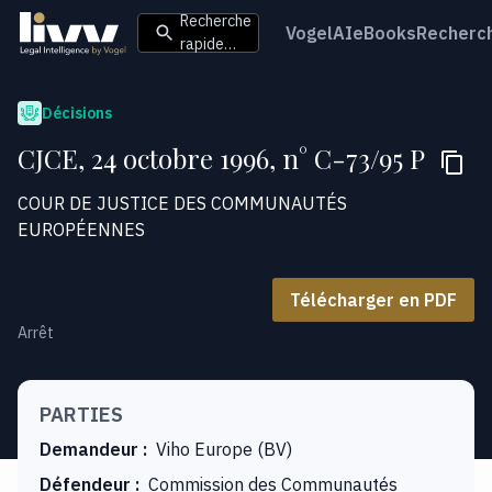
Recherche
VogelAI
eBooks
Recherc
rapide…
Décisions
CJCE, 24 octobre 1996, n° C-73/95 P
COUR DE JUSTICE DES COMMUNAUTÉS
EUROPÉENNES
Télécharger en PDF
Arrêt
PARTIES
Demandeur
:
Viho Europe (BV)
Défendeur
:
Commission des Communautés