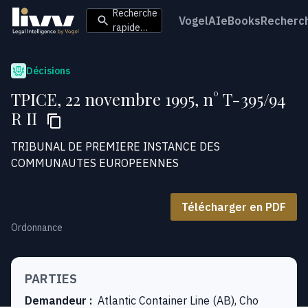
Recherche
VogelAI
eBooks
Recherc
rapide…
Décisions
TPICE, 22 novembre 1995, n° T-395/94
R II
TRIBUNAL DE PREMIERE INSTANCE DES
COMMUNAUTES EUROPEENNES
Télécharger en PDF
Ordonnance
PARTIES
Demandeur
:
Atlantic Container Line (AB), Cho