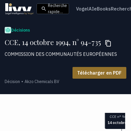
Recherche
VogelAI
eBooks
Recherc
rapide…
Décisions
CCE, 14 octobre 1994, n° 94-735
COMMISSION DES COMMUNAUTÉS EUROPÉENNES
Télécharger en PDF
Décision
Akzo Chemicals BV
CCE n° 94-7
14 octobre 1