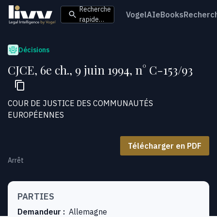
Recherche
VogelAI
eBooks
Recherc
rapide…
Décisions
CJCE, 6e ch., 9 juin 1994, n° C-153/93
COUR DE JUSTICE DES COMMUNAUTÉS
EUROPÉENNES
Télécharger en PDF
Arrêt
PARTIES
Demandeur
:
Allemagne