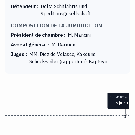
Défendeur
:
Delta Schiffahrts und
Speditionsgesellschaft
COMPOSITION DE LA JURIDICTION
Président de chambre
:
M. Mancini
Avocat général
:
M. Darmon.
Juges
:
MM. Diez de Velasco, Kakouris,
Schockweiler (rapporteur), Kapteyn
CJCE n° C-153
9 juin 1994