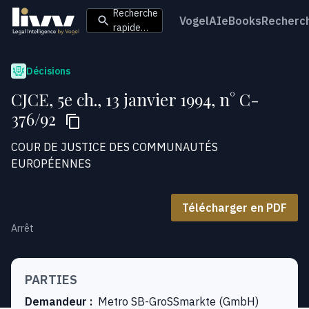
Recherche
VogelAI
eBooks
Recherc
rapide…
Décisions
CJCE, 5e ch., 13 janvier 1994, n° C-
376/92
COUR DE JUSTICE DES COMMUNAUTÉS
EUROPÉENNES
Télécharger en PDF
Arrêt
PARTIES
Demandeur
:
Metro SB-GroSSmarkte (GmbH)