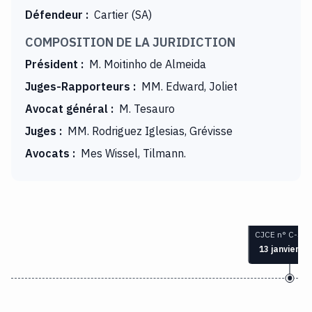
Défendeur
:
Cartier (SA)
COMPOSITION DE LA JURIDICTION
Président
:
M. Moitinho de Almeida
Juges-Rapporteurs
:
MM. Edward, Joliet
Avocat général
:
M. Tesauro
Juges
:
MM. Rodriguez Iglesias, Grévisse
Avocats
:
Mes Wissel, Tilmann.
CJCE n° C-376
13 janvier 1