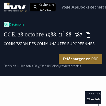
Recherche
VogelAI
eBooks
Recherc
rapide…
Décisions
CCE, 28 octobre 1988, n° 88-587
COMMISSION DES COMMUNAUTÉS EUROPÉENNES
Télécharger en PDF
Décision
Hudson's Bay/Dansk Pelsdyravlerforening
CCE n° 88-5
28 octobre 1