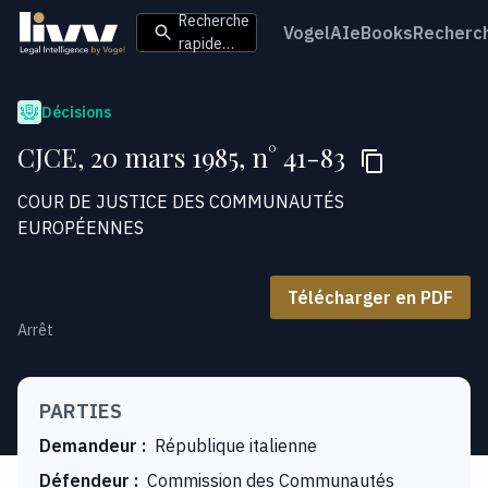
Recherche
VogelAI
eBooks
Recherc
rapide…
Décisions
CJCE, 20 mars 1985, n° 41-83
COUR DE JUSTICE DES COMMUNAUTÉS
EUROPÉENNES
Télécharger en PDF
Arrêt
PARTIES
Demandeur
:
République italienne
Défendeur
:
Commission des Communautés