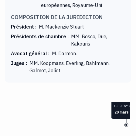
européennes, Royaume-Uni
COMPOSITION DE LA JURIDICTION
Président
:
M. Mackenzie Stuart
Présidents de chambre
:
MM. Bosco, Due,
Kakouris
Avocat général
:
M. Darmon.
Juges
:
MM. Koopmans, Everling, Bahlmann,
Galmot, Joliet
CJCE n° 41-
20 mars 19