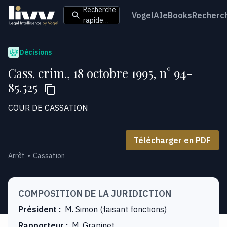
Recherche
VogelAI
eBooks
Recherc
rapide…
Décisions
Cass. crim., 18 octobre 1995, n° 94-
85.525
COUR DE CASSATION
Télécharger en PDF
Arrêt
Cassation
COMPOSITION DE LA JURIDICTION
Président
:
M. Simon (faisant fonctions)
Rapporteur
:
M. Grapinet