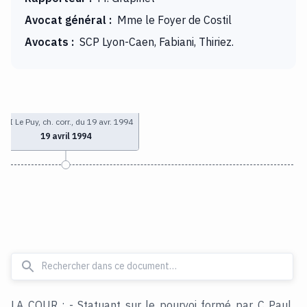
Avocat général
:
Mme le Foyer de Costil
Avocats
:
SCP Lyon-Caen, Fabiani, Thiriez.
TGI Le Puy, ch. corr., du 19 avr. 1994
19 avril 1994
LA COUR : - Statuant sur le pourvoi formé par C Paul,