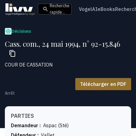
Recherche
VogelAI
eBooks
Recherc
rapide…
Décisions
Cass. com., 24 mai 1994, n° 92-15.846
COUR DE CASSATION
Télécharger en PDF
Arrêt
PARTIES
Demandeur
:
Aspac (Sté)
Défendeur
:
Vallet