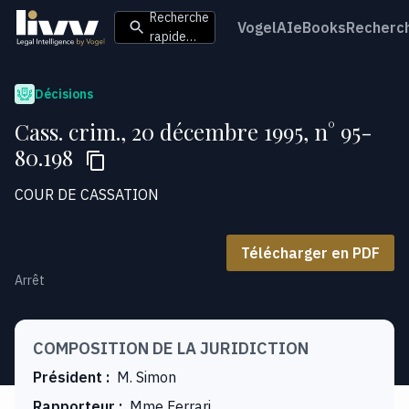
Recherche
VogelAI
eBooks
Recherc
rapide…
Décisions
Cass. crim., 20 décembre 1995, n° 95-
80.198
COUR DE CASSATION
Télécharger en PDF
Arrêt
COMPOSITION DE LA JURIDICTION
Président
:
M. Simon
Rapporteur
:
Mme Ferrari