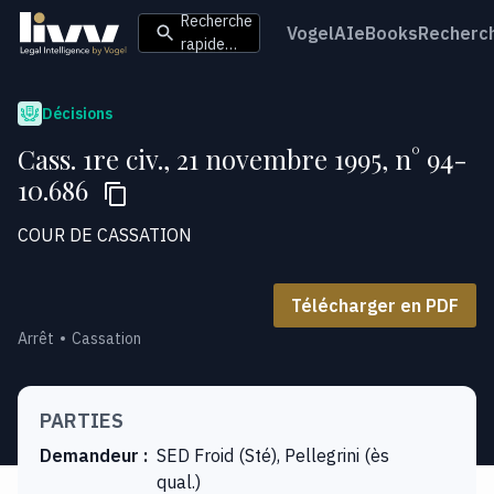
Recherche
VogelAI
eBooks
Recherc
rapide…
Décisions
Cass. 1re civ., 21 novembre 1995, n° 94-
10.686
COUR DE CASSATION
Télécharger en PDF
Arrêt
Cassation
PARTIES
Demandeur
:
SED Froid (Sté), Pellegrini (ès
qual.)