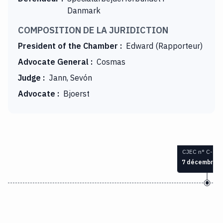
Danmark
COMPOSITION DE LA JURIDICTION
President of the Chamber
:
Edward (Rapporteur)
Advocate General
:
Cosmas
Judge
:
Jann, Sevón
Advocate
:
Bjoerst
CJEC n° C-449
7 décembre 1