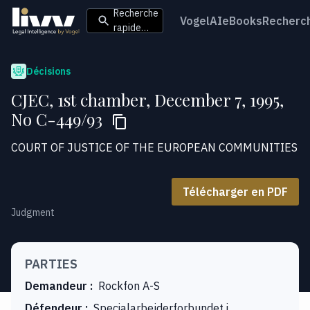
Recherche
VogelAI
eBooks
Recherc
rapide…
Décisions
CJEC, 1st chamber, December 7, 1995,
No C-449/93
COURT OF JUSTICE OF THE EUROPEAN COMMUNITIES
Télécharger en PDF
Judgment
PARTIES
Demandeur
:
Rockfon A-S
Défendeur
:
Specialarbejderforbundet i