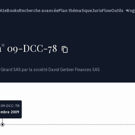
AI
eBooks
Recherche avancée
Plan thématique
JurisFlow
Outils
Vog
n° 09-DCC-78
té Girard SAS par la société David Gerbier Finances SAS
 09-DCC-78
embre 2009