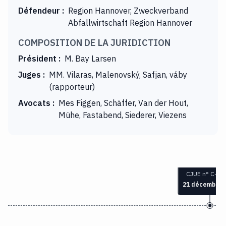
Défendeur
:
Region Hannover, Zweckverband
Abfallwirtschaft Region Hannover
COMPOSITION DE LA JURIDICTION
Président
:
M. Bay Larsen
Juges
:
MM. Vilaras, Malenovský, Safjan, váby
(rapporteur)
Avocats
:
Mes Figgen, Schäffer, Van der Hout,
Mühe, Fastabend, Siederer, Viezens
CJUE n° C-51
21 décembre 