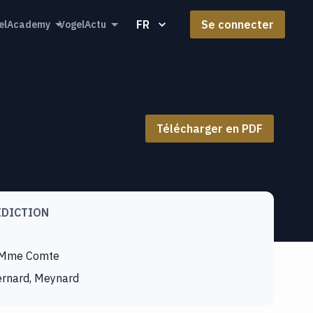
FR
Se connecter
elAcademy
VogelActu
Télécharger en PDF
IDICTION
 Mme Comte
rnard, Meynard