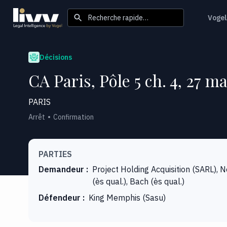
Recherche rapide…
Vogel
Décisions
CA Paris, Pôle 5 ch. 4, 27 m
PARIS
Arrêt
Confirmation
PARTIES
Demandeur
:
Project Holding Acquisition (SARL), 
(ès qual.), Bach (ès qual.)
Défendeur
:
King Memphis (Sasu)