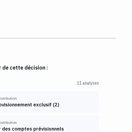
r de cette décision :
11 analyses
distribution
ovisionnement exclusif
(
2
)
distribution
er des comptes prévisionnels