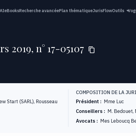
AI
eBooks
Recherche avancée
Plan thématique
JurisFlow
Outils
Vog
ars 2019, n° 17-05107
COMPOSITION DE LA JUR
New Start (SARL), Rousseau
Président
:
Mme Luc
Conseillers
:
M. Bedouet,
Avocats
:
Mes Leboucq Be