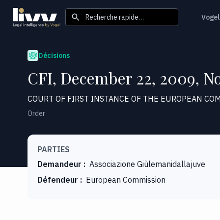
Recherche rapide…
Vogel
Décisions
CFI, December 22, 2009, N
COURT OF FIRST INSTANCE OF THE EUROPEAN CO
Order
PARTIES
Demandeur
:
Associazione Giùlemanidallajuve
Défendeur
:
European Commission