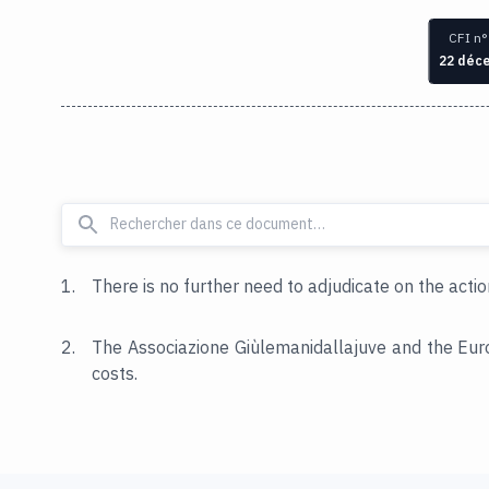
CFI n°
22 déc
1.
There is no further need to adjudicate on the actio
2.
The Associazione Giùlemanidallajuve and the Eu
costs.