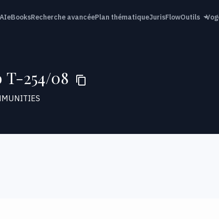
AI
eBooks
Recherche avancée
Plan thématique
JurisFlow
Outils
Vog
o T-254/08
MMUNITIES