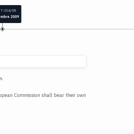
 T-254/08
embre 2009
n.
ropean Commission shall bear their own