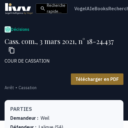
Recherche
VogelAI
eBooks
Recherc
rapide…
Décisions
Cass. com., 3 mars 2021, n° 18-24.437
COUR DE CASSATION
Télécharger en PDF
Arrêt
Cassation
PARTIES
Demandeur
:
Weil
Défendeur
:
Lalique (SA)