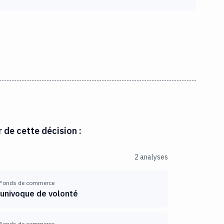
r de cette décision :
2 analyses
Fonds de commerce
 univoque de volonté
Fonds de commerce