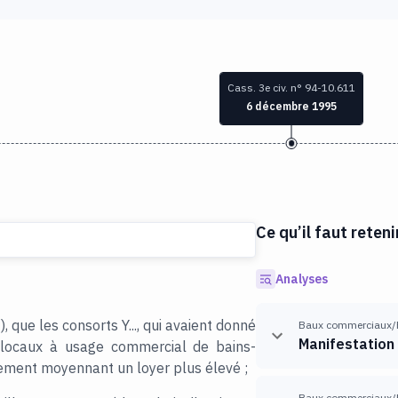
Cass. 3e civ. n° 94-10.611
6 décembre 1995
Ce qu’il faut reteni
Analyses
, que les consorts Y..., qui avaient donné
Baux commerciaux/
Manifestation
 locaux à usage commercial de bains-
lement moyennant un loyer plus élevé ;
Baux commerciaux/