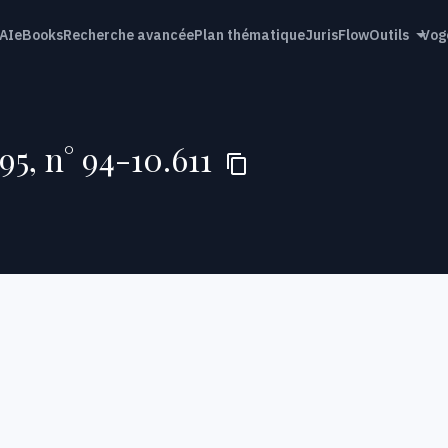
AI
eBooks
Recherche avancée
Plan thématique
JurisFlow
Outils
Vog
95, n° 94-10.611